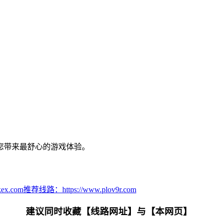
您带来最舒心的游戏体验。
kex.com
推荐线路：
https://www.plov9r.com
建议同时收藏【线路网址】与【本网页】