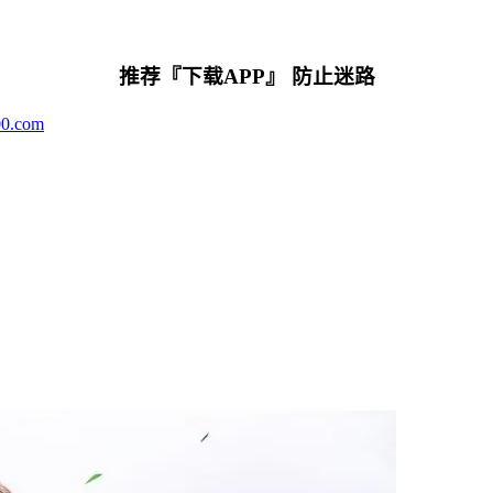
推荐『下载APP』 防止迷路
00.com