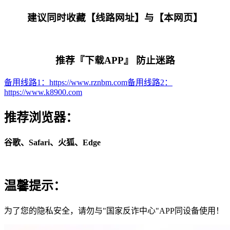
建议同时收藏【线路网址】与【本网页】
推荐『下载APP』 防止迷路
备用线路
1
：
https://www.rznbm.com
备用线路
2
：
https://www.k8900.com
推荐浏览器：
谷歌、Safari、火狐、Edge
温馨提示：
为了您的隐私安全，请勿与"国家反诈中心"APP同设备使用！