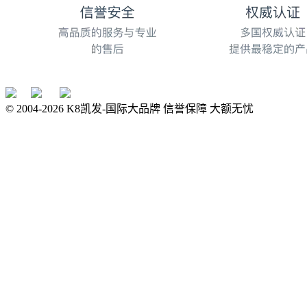
© 2004-
2026
K8凯发-国际大品牌 信誉保障 大额无忧