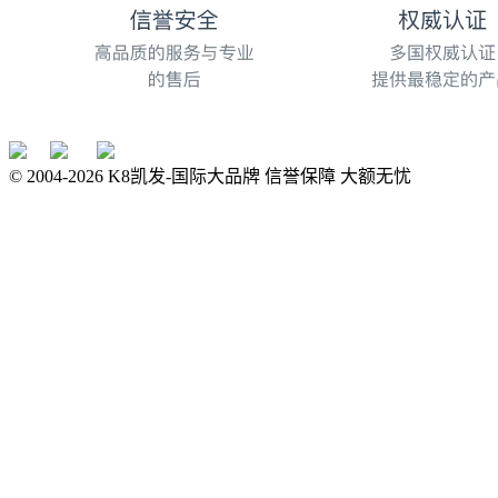
© 2004-
2026
K8凯发-国际大品牌 信誉保障 大额无忧